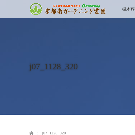
樹木葬
j07_1128_320
ホーム
j07_1128_320