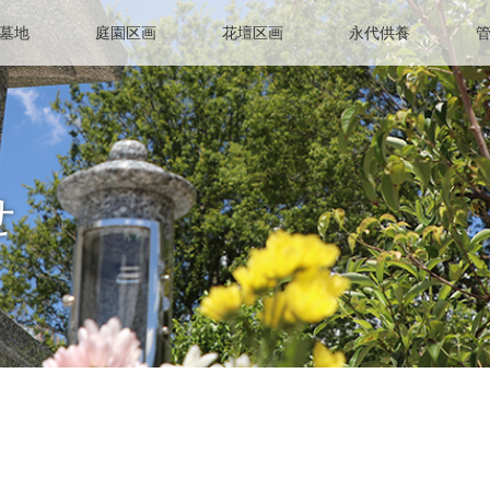
墓地
庭園区画
花壇区画
永代供養
せ