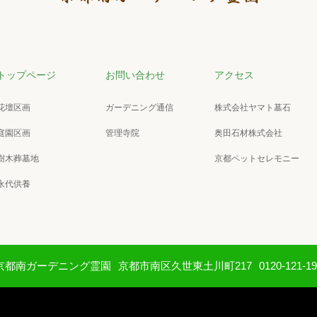
トップページ
お問い合わせ
アクセス
花壇区画
ガーデニング通信
株式会社ヤマト墓石
庭園区画
管理寺院
奥田石材株式会社
樹木葬墓地
京都ペットセレモニー
永代供養
京都南ガーデニング霊園
京都市南区久世東土川町217
0120-121-1