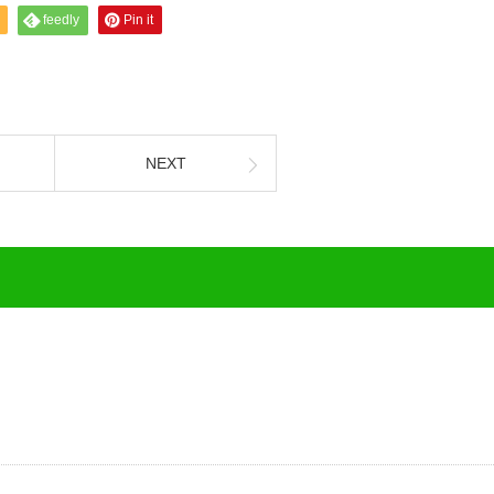
feedly
Pin it
NEXT