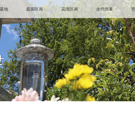
墓地
庭園区画
花壇区画
永代供養
せ