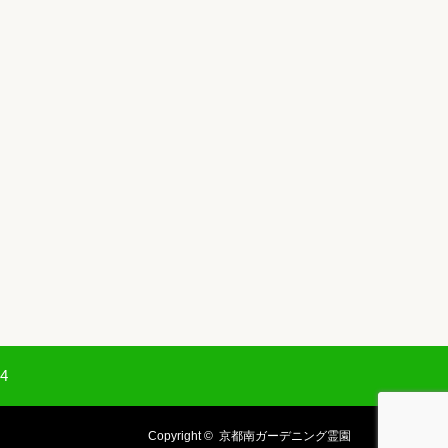
94
Copyright ©
京都南ガーデニング霊園