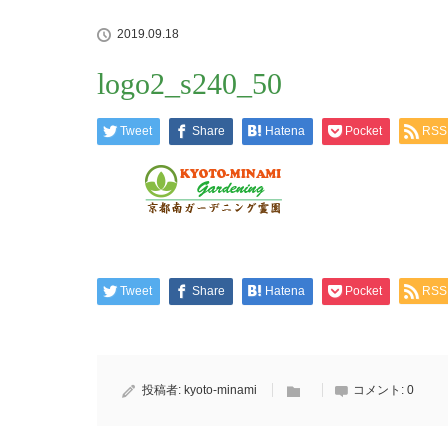
2019.09.18
logo2_s240_50
Tweet
Share
Hatena
Pocket
RSS
Tweet
Share
Hatena
Pocket
RSS
投稿者:
kyoto-minami
コメント:
0