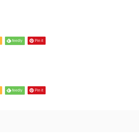
feedly
Pin it
feedly
Pin it